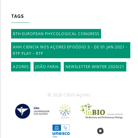
TAGS
8TH EUROPEAN PHYCOLOGICAL CONGRESS
AHH CIENCIA NOS AÇORES EPISÓDIO 3 - DE 01 JAN 2021 -
RTP PLAY – RTP
AZORES
JOÃO FARIA
NEWSLETTER WINTER 2020/21
© 2026 CIBIO-Açores