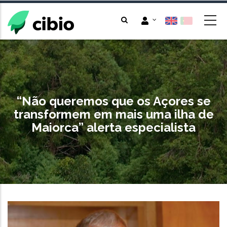
Skip
to
main
content
“Não queremos que os Açores se
transformem em mais uma ilha de
Maiorca” alerta especialista