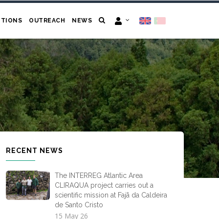
ITIONS
OUTREACH
NEWS
RECENT NEWS
The INTERREG Atlantic Area
CLIRAQUA project carries out a
scientific mission at Fajã da Caldeira
de Santo Cristo
15 May 26