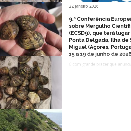
22 Janeiro 2026
9.ª Conferência Europe
sobre Mergulho Científ
(ECSD9), que terá luga
Ponta Delgada, Ilha de
Miguel (Açores, Portuga
15 a 19 de junho de 202
É com grande prazer que anunc
estão abertas as inscrições para
apresentação de resumos para a
Conferência Europeia sobre Mer
Científico (ECSD9), que terá lug
Ponta Delgada