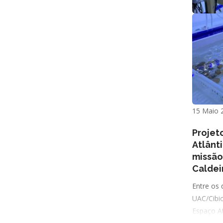
15 Maio 
Projet
Atlânt
missão 
Caldei
Entre os 
UAC/Cibi
Espaço A