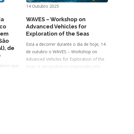
14 Outubro 2025
ia
WAVES – Workshop on
ico
Advanced Vehicles for
r em
Exploration of the Seas
 São
Está a decorrer durante o dia de hoje, 14
l), de
de outubro o WAVES – Workshop on
6
Advanced Vehicles for Exploration of the
iamos que
Seas, é um workshop organizado pela
 a
Universidade dos Açores e o INESC-TEC
 9.ª
gulho
ar em