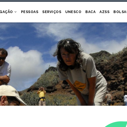
IGAÇÃO
PESSOAS
SERVIÇOS
UNESCO
BACA
AZSS
BOLSA
eontologia e Biogeografia Marinha
oups of...
Ler mais