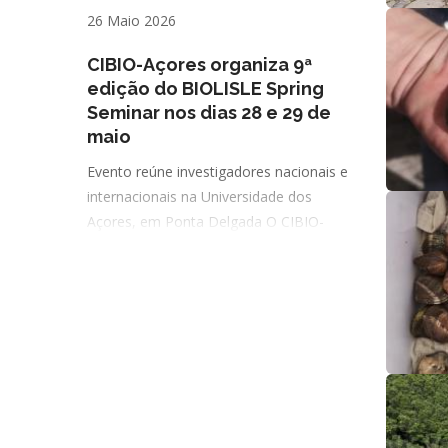
26 Maio 2026
CIBIO-Açores organiza 9ª
edição do BIOLISLE Spring
Seminar nos dias 28 e 29 de
maio
Evento reúne investigadores nacionais e
internacionais na Universidade dos
Açores, em Ponta Delgada O CIBIO-
Açores promove, nos próximos dias 28 e
29 de maio, a 9ª edição do BIOLISLE
Spring Seminar