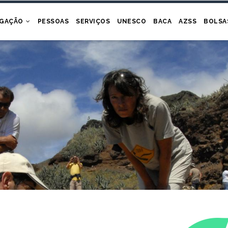
IGAÇÃO
PESSOAS
SERVIÇOS
UNESCO
BACA
AZSS
BOLSA
eontologia e Biogeografia Marinha
oups of...
Ler mais