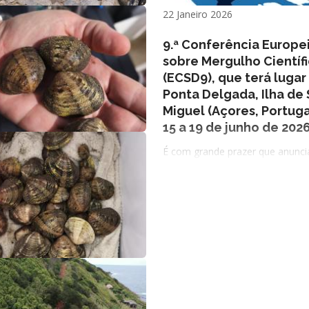
22 Janeiro 2026
9.ª Conferência Europe
sobre Mergulho Científ
(ECSD9), que terá luga
Ponta Delgada, Ilha de
Miguel (Açores, Portuga
15 a 19 de junho de 202
É com grande prazer que anunc
estão abertas as inscrições para
apresentação de resumos para a
Conferência Europeia sobre Mer
Científico (ECSD9), que terá lug
Ponta Delgada