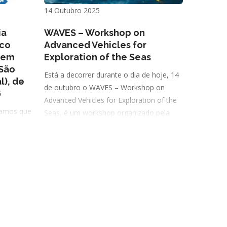
14 Outubro 2025
ia
WAVES – Workshop on
ico
Advanced Vehicles for
r em
Exploration of the Seas
 São
Está a decorrer durante o dia de hoje, 14
l), de
de outubro o WAVES – Workshop on
6
Advanced Vehicles for Exploration of the
iamos que
Seas, é um workshop organizado pela
 a
Universidade dos Açores e o INESC-TEC
 9.ª
gulho
ar em