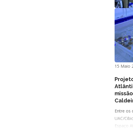
15 Maio 
Projet
Atlânt
missão 
Caldei
Entre os 
UAC/Cibi
Espaço A