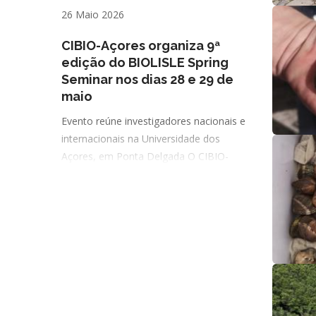
26 Maio 2026
CIBIO-Açores organiza 9ª
edição do BIOLISLE Spring
Seminar nos dias 28 e 29 de
maio
Evento reúne investigadores nacionais e
internacionais na Universidade dos
Açores, em Ponta Delgada O CIBIO-
Açores promove, nos próximos dias 28 e
29 de maio, a 9ª edição do BIOLISLE
Spring Seminar