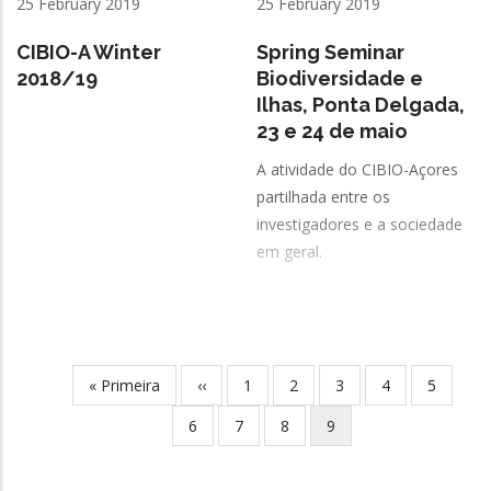
25 February 2019
25 February 2019
CIBIO-A Winter
Spring Seminar
2018/19
Biodiversidade e
Ilhas, Ponta Delgada,
23 e 24 de maio
A atividade do CIBIO-Açores
partilhada entre os
investigadores e a sociedade
em geral.
First
« Primeira
Previous
‹‹
Page
1
Page
2
Page
3
Page
4
Page
5
Pagination
page
page
Page
6
Page
7
Page
8
Current
9
page