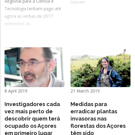
Regional para a Ciência e
tiveram
Tecnologia tenham pago até
agora as verbas de 2017
referentes às
8 April 2019
21 March 2019
Investigadores cada
Medidas para
vez mais perto de
erradicar plantas
descobrir quem terá
invasoras nas
ocupado os Açores
florestas dos Açores
em primeiro lugar
têm sido