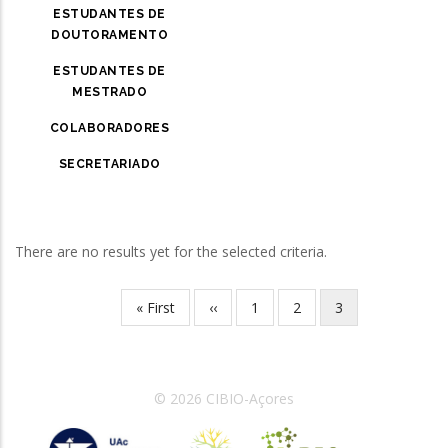
ESTUDANTES DE
DOUTORAMENTO
ESTUDANTES DE
MESTRADO
COLABORADORES
SECRETARIADO
There are no results yet for the selected criteria.
Primeira
« First
Página
‹‹
Página
1
Página
2
Página
3
Paginação
página
anterior
atual
© 2026 CIBIO-Açores