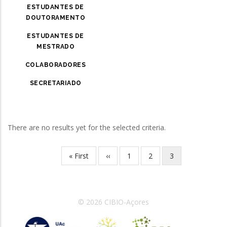
ESTUDANTES DE
DOUTORAMENTO
ESTUDANTES DE
MESTRADO
COLABORADORES
SECRETARIADO
There are no results yet for the selected criteria.
Primeira
« First
Página
‹‹
Página
1
Página
2
Página
3
Paginação
página
anterior
atual
© 2026 CIBIO-Açores