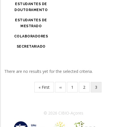
ESTUDANTES DE
DOUTORAMENTO
ESTUDANTES DE
MESTRADO
COLABORADORES
SECRETARIADO
There are no results yet for the selected criteria.
Primeira
« First
Página
‹‹
Página
1
Página
2
Página
3
Paginação
página
anterior
atual
© 2026 CIBIO-Açores