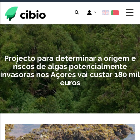
Passar
para
o
conteúdo
principal
Projecto para determinar a origem e
riscos de algas potencialmente
invasoras nos Açores vai custar 180 mil
euros