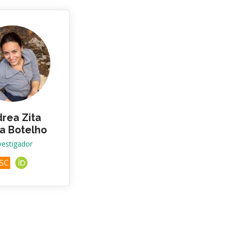
rea Zita
a Botelho
vestigador