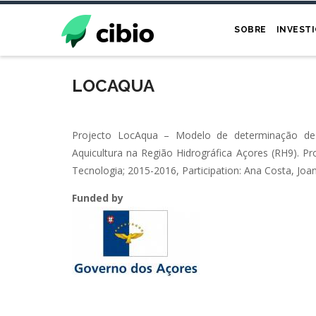
Passar
para
SOBRE
INVEST
o
conteúdo
principal
LOCAQUA
Projecto LocAqua – Modelo de determinação de 
Aquicultura na Região Hidrográfica Açores (RH9). Pr
Tecnologia; 2015-2016, Participation: Ana Costa, Joa
Funded by