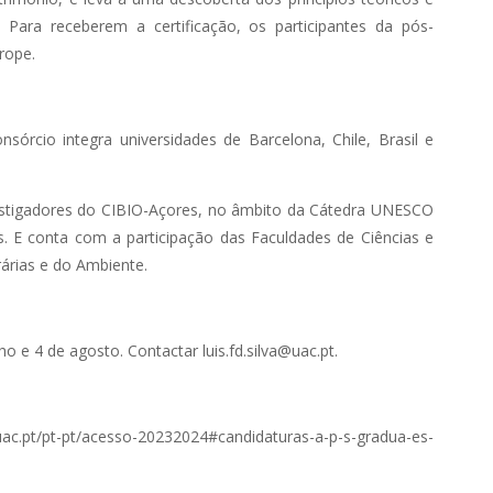
 Para receberem a certificação, os participantes da pós-
rope.
cio integra universidades de Barcelona, Chile, Brasil e
vestigadores do CIBIO-Açores, no âmbito da Cátedra UNESCO
as. E conta com a participação das Faculdades de Ciências e
árias e do Ambiente.
o e 4 de agosto. Contactar luis.fd.silva@uac.pt.
/uac.pt/pt-pt/acesso-20232024#candidaturas-a-p-s-gradua-es-