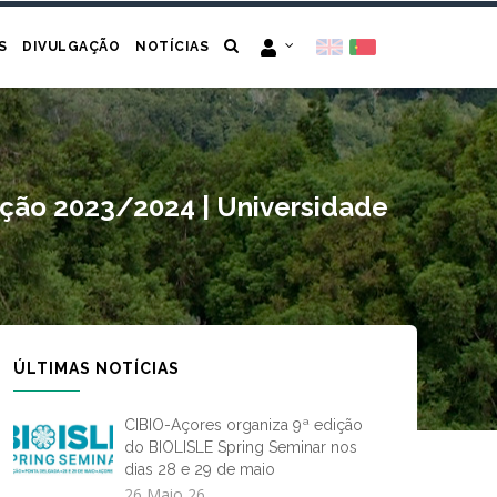
S
DIVULGAÇÃO
NOTÍCIAS
ição 2023/2024 | Universidade
ÚLTIMAS NOTÍCIAS
CIBIO-Açores organiza 9ª edição
do BIOLISLE Spring Seminar nos
dias 28 e 29 de maio
26 Maio 26