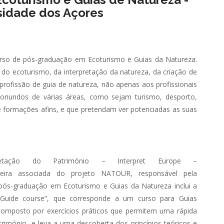
sidade dos Açores
urso de pós-graduação em Ecoturismo e Guias da Natureza.
 do ecoturismo, da interpretação da natureza, da criação de
a profissão de guia de natureza, não apenas aos profissionais
oriundos de várias áreas, como sejam turismo, desporto,
, e formações afins, e que pretendam ver potenciadas as suas
etação do Património – Interpret Europe –
arceira associada do projeto NATOUR, responsável pela
 pós-graduação em Ecoturismo e Guias da Natureza inclui a
tive Guide course”, que corresponde a um curso para Guias
composto por exercícios práticos que permitem uma rápida
rimónio, e leva a uma descoberta dos princípios teóricos e