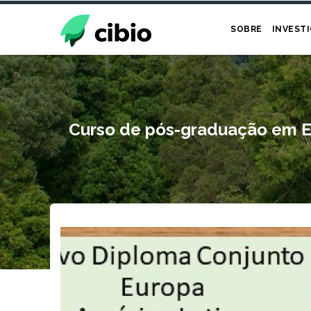
Passar
para
SOBRE
INVEST
o
conteúdo
principal
Curso de pós-graduação em Ec