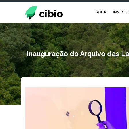
Passar
para
SOBRE
INVEST
o
conteúdo
principal
Inauguração do Arquivo das Lag