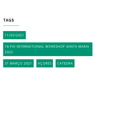
TAGS
11/03/2021
18 PAI INTERNATIONAL WORKSHOP SANTA MARIA
2022
31 MARÇO 2021
AÇORES
CATEDRA