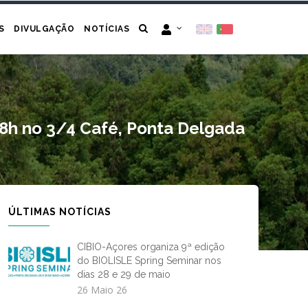
S
DIVULGAÇÃO
NOTÍCIAS
 18h no 3/4 Café, Ponta Delgada
ÚLTIMAS NOTÍCIAS
CIBIO-Açores organiza 9ª edição
do BIOLISLE Spring Seminar nos
dias 28 e 29 de maio
26 Maio 26