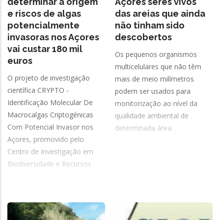
determinar a origem
Açores seres vivos
e riscos de algas
das areias que ainda
potencialmente
não tinham sido
invasoras nos Açores
descobertos
vai custar 180 mil
Os pequenos organismos
euros
multicelulares que não têm
O projeto de investigação
mais de meio milímetros
científica CRYPTO -
podem ser usados para
Identificação Molecular De
monitorização ao nível da
Macrocalgas Criptogénicas
qualidade ambiental de
Com Potencial Invasor nos
determinada área.
Açores, promovido pelo
Centro de Investigação em
Biodiversidade e Recursos