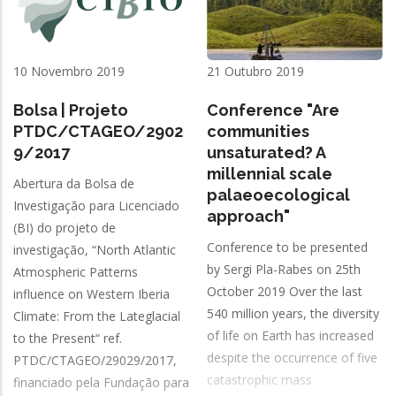
10 Novembro 2019
21 Outubro 2019
Bolsa | Projeto
Conference "Are
PTDC/CTAGEO/2902
communities
9/2017
unsaturated? A
millennial scale
Abertura da Bolsa de
palaeoecological
Investigação para Licenciado
approach"
(BI) do projeto de
Conference to be presented
investigação, “North Atlantic
by Sergi Pla-Rabes on 25th
Atmospheric Patterns
October 2019 Over the last
influence on Western Iberia
540 million years, the diversity
Climate: From the Lateglacial
of life on Earth has increased
to the Present“ ref.
despite the occurrence of five
PTDC/CTAGEO/29029/2017,
catastrophic mass
financiado pela Fundação para