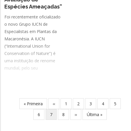
Espécies Ameaçadas”
Foi recentemente oficializado
o novo Grupo IUCN de
Especialistas em Plantas da
Macaronésia. A IUCN
(“International Union for
Conservation of Nature”) é
uma instituição de renome
mundial, pelo seu
Primeira
« Primeira
Página
‹‹
Página
1
Página
2
Página
3
Página
4
Página
5
Paginação
página
anterior
Página
6
Página
7
Página
8
Próxima
››
Última
Última »
atual
página
página