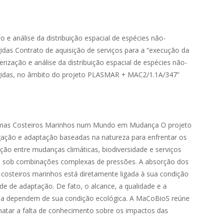
 análise da distribuição espacial de espécies não-
as Contrato de aquisição de serviços para a “execução da
zação e análise da distribuição espacial de espécies não-
egidas, no âmbito do projeto PLASMAR + MAC2/1.1A/347”
temas Costeiros Marinhos num Mundo em Mudança O projeto
ação e adaptação baseadas na natureza para enfrentar os
ção entre mudanças climáticas, biodiversidade e serviços
s sob combinações complexas de pressões. A absorção dos
s costeiros marinhos está diretamente ligada à sua condição
ade de adaptação. De fato, o alcance, a qualidade e a
ma dependem de sua condição ecológica. A MaCoBioS reúne
lmatar a falta de conhecimento sobre os impactos das