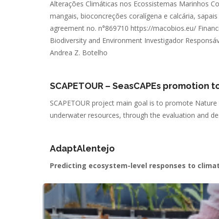
Alterações Climáticas nos Ecossistemas Marinhos Cos
mangais, bioconcreções coralígena e calcária, sapais
agreement no. n°869710 https://macobios.eu/ Financ
Biodiversity and Environment Investigador Responsável
Andrea Z. Botelho
SCAPETOUR – SeasCAPEs promotion to 
SCAPETOUR project main goal is to promote Nature to
underwater resources, through the evaluation and desi
AdaptAlentejo
Predicting ecosystem-level responses to clima