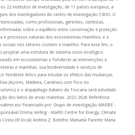
os 22 institutos de investigação, de 11 países europeus, a
uns dos investigadores do centro de investigação CIBIO. O
nteressadas, como profissionais, gerentes, cientistas,
informadas sobre o equilíbrio entre conservação e proteção
ra e processos naturais dos ecossistemas marinhos; e o
 sociais nos setores costeiro e marinho. Para esse fim, o
o-projetar uma estrutura de sistema socio-ecológico
seado em ecossistemas e fortalecer as intervenções e
teiras e marinhas, sua biodiversidade e serviços de
ico Nordeste Ártico para estudar os efeitos das mudanças
ésia (Açores, Madeira, Canárias) com foco no
urismo) e o arquipélago italiano da Toscana será estudado
ação dos leitos de ervas marinhas. 2022-2026 Referência
sabres.eu/ Financiado por: Grupo de investigação MARBE -
sponsável Emma Verling - MaREI Centre for Energy, Climate
 Costa (IR local) Andrea Z. Botelho Manuela Parente Maria