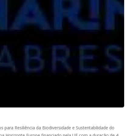
ara Resiliência da Biodiversidade e Sustentabilidade do
a Horizonte Europe financiado pela UE com a duração de 4