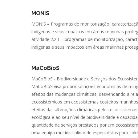
MONIS
MONIS – Programas de monitorização, caracterização e
indígenas e seus impactos em áreas marinhas protegid
atividade 2.2.1 – programas de monitorização, caracteri
indígenas e seus impactos em áreas marinhas prot
MaCoBioS
MaCoBioS - Biodiversidade e Serviços dos Ecossis
MaCoBioS visa propor soluções económicas de mitig
efeitos das mudanças climáticas, desvendando a rela
ecossistémicos em ecossistemas costeiros marinho
efeitos das alterações climáticas pelos ecossistema
ecológica e ao seu nível de biodiversidade e capacid
quantidade de serviços prestados por um ecossiste
uma equipa multidisciplinar de especialistas para co