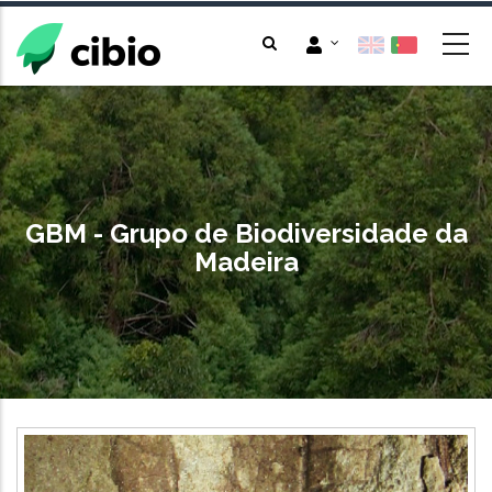
Passar
para
o
conteúdo
principal
GBM - Grupo de Biodiversidade da
Madeira