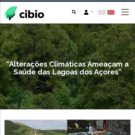
Passar
para
o
conteúdo
principal
“Alterações Climáticas Ameaçam a
Saúde das Lagoas dos Açores”