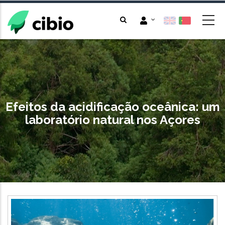
Passar
para
o
conteúdo
principal
Efeitos da acidificação oceânica: um
laboratório natural nos Açores