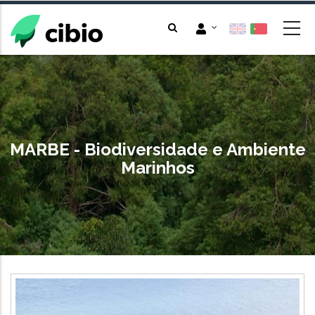
Passar
para
o
conteúdo
principal
MARBE - Biodiversidade e Ambiente
Marinhos