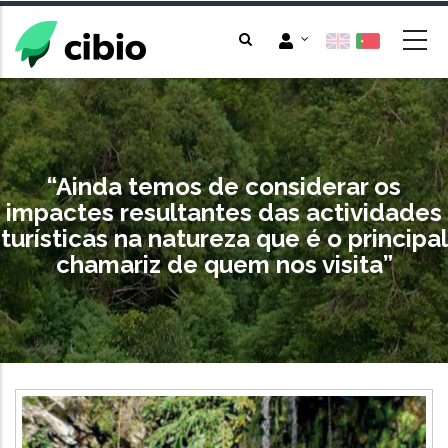
Passar
para
o
conteúdo
principal
“Ainda temos de considerar os
impactes resultantes das actividades
turísticas na natureza que é o principal
chamariz de quem nos visita”