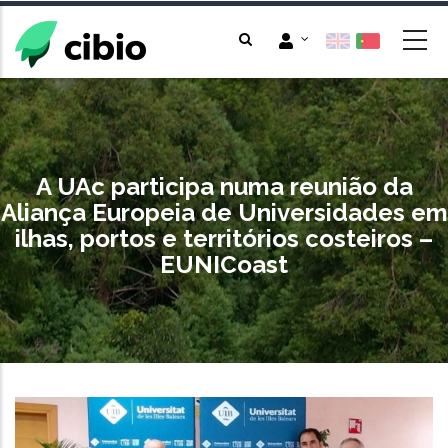
Passar
para
o
conteúdo
principal
A UAc participa numa reunião da
Aliança Europeia de Universidades em
ilhas, portos e territórios costeiros –
EUNICoast